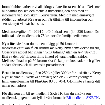
Inom klubben arbetar vi alla idogt vidare för rasens bästa. Dels med
hundarnas fysiska och mentala utveckling och dels med att
informera vad som sker i Kerrysfären. Med din medlemsavgift
stödjer du arbetet för rasen och får tillgång till information och
senaste nytt via vår hemsida.
Medlemsavgiften för 2014 är oförändrad sen i fjol, 250 kronor för
fullbetalande medlem och 75 kronor för familjemedlemmar.
Nytt för i år
är att du mot ett tillägg på 50 kronor i
medlemsavgift kan få en utskrift av Kerry Nytt hemskickad till dig.
Observera att det blir ingen "riktig tidning" utan en A-4 utskrift i
färg av den pdf-fil som finns inlagd på våra medlemssidor.
Mellanskillnaden på 50 kronor ska täcka portokostnader och gäller
endast för utskick till svenska postadresser.
Betala in medlemsavgiften 250 kr (eller 300 kr för utskrift av Kerry
Nytt skickad till svenska adresser) och ev 75 kr för ytterligare
familjemedlemmar till PlusGiro 83 88 70-4. Glöm inte att ange ditt
namn och adress.
För dig som vill bli ny medlem i SKBTK kan du ansöka om
medlemskap genom att fylla i vårt formulär
Bli medlem i SKBTK
.