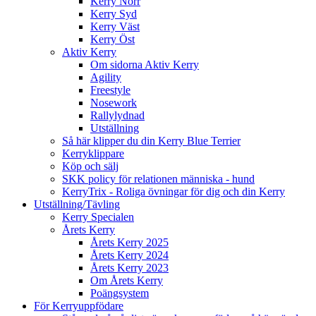
Kerry Norr
Kerry Syd
Kerry Väst
Kerry Öst
Aktiv Kerry
Om sidorna Aktiv Kerry
Agility
Freestyle
Nosework
Rallylydnad
Utställning
Så här klipper du din Kerry Blue Terrier
Kerryklippare
Köp och sälj
SKK policy för relationen människa - hund
KerryTrix - Roliga övningar för dig och din Kerry
Utställning/Tävling
Kerry Specialen
Årets Kerry
Årets Kerry 2025
Årets Kerry 2024
Årets Kerry 2023
Om Årets Kerry
Poängsystem
För Kerryuppfödare