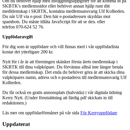
Om du behöver hjälp med inloggningsuppgifter för att komma in på
SKBTK's medlemssidor eller behöver annan hjälp runt ditt
medldemskap i SKBTK, kontakta medlemsansvarig Ulf Kolheden.
Du når Ulf via e-post:
Den här e-postadressen skyddas mot
spambots. Du måste tillåta JavaScript för att se den.
eller
telefon 070-624 52 76.
Uppfödaravgift
För dig som är uppfödare och vill finnas med i vår uppfödarlista
kostar det ytterligare 200 kr.
Nytt för i år är att föreningen skänker första årets medlemskap i
SKBTK till dina valpköpare. Du förväntas alltså inte längre betala
för dessa medlemskap. Det enda du behöver göra är att skicka dina
valpköpares namn, adress och e-postadress till medlemsansvarig Ulf
Kolheden.
Du får också en gratis annonsplats (halvsida) i vår digitala tidning
Kerry Nytt. (Under förutsättning att färdig pdf skickats in till
redaktionen.)
Läs mer om uppfödarförmåner på vår sida
För Kerryuppfödare
Uppdaterat