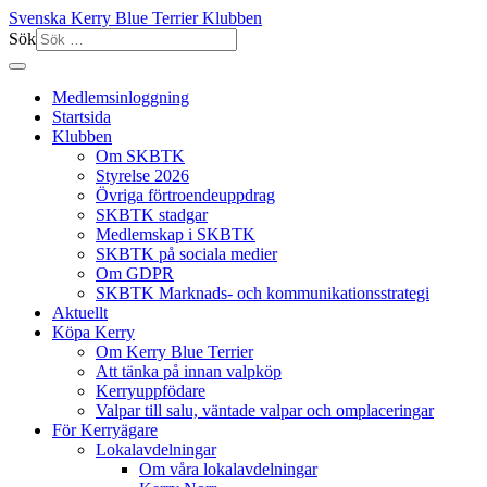
Svenska Kerry Blue Terrier Klubben
Sök
Medlemsinloggning
Startsida
Klubben
Om SKBTK
Styrelse 2026
Övriga förtroendeuppdrag
SKBTK stadgar
Medlemskap i SKBTK
SKBTK på sociala medier
Om GDPR
SKBTK Marknads- och kommunikationsstrategi
Aktuellt
Köpa Kerry
Om Kerry Blue Terrier
Att tänka på innan valpköp
Kerryuppfödare
Valpar till salu, väntade valpar och omplaceringar
För Kerryägare
Lokalavdelningar
Om våra lokalavdelningar