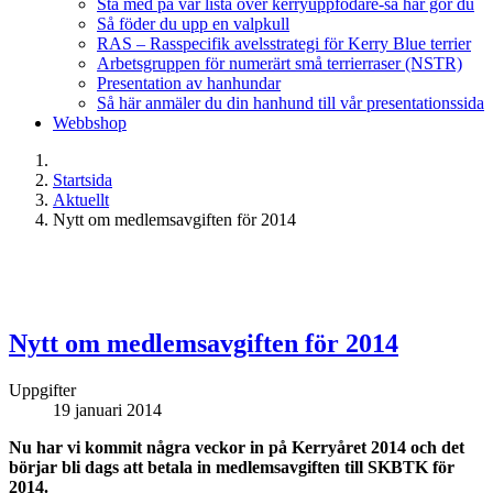
Stå med på vår lista över kerryuppfödare-så här gör du
Så föder du upp en valpkull
RAS – Rasspecifik avelsstrategi för Kerry Blue terrier
Arbetsgruppen för numerärt små terrierraser (NSTR)
Presentation av hanhundar
Så här anmäler du din hanhund till vår presentationssida
Webbshop
Startsida
Aktuellt
Nytt om medlemsavgiften för 2014
Nytt om medlemsavgiften för 2014
Uppgifter
19 januari 2014
Nu har vi kommit några veckor in på Kerryåret 2014 och det
börjar bli dags att betala in medlemsavgiften till SKBTK för
2014.