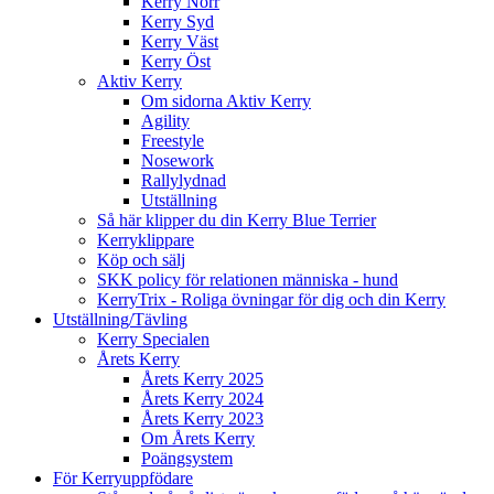
Kerry Norr
Kerry Syd
Kerry Väst
Kerry Öst
Aktiv Kerry
Om sidorna Aktiv Kerry
Agility
Freestyle
Nosework
Rallylydnad
Utställning
Så här klipper du din Kerry Blue Terrier
Kerryklippare
Köp och sälj
SKK policy för relationen människa - hund
KerryTrix - Roliga övningar för dig och din Kerry
Utställning/Tävling
Kerry Specialen
Årets Kerry
Årets Kerry 2025
Årets Kerry 2024
Årets Kerry 2023
Om Årets Kerry
Poängsystem
För Kerryuppfödare