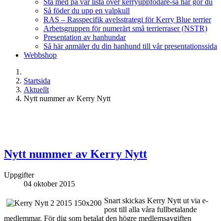
Stå med på vår lista över kerryuppfödare-så här gör du
Så föder du upp en valpkull
RAS – Rasspecifik avelsstrategi för Kerry Blue terrier
Arbetsgruppen för numerärt små terrierraser (NSTR)
Presentation av hanhundar
Så här anmäler du din hanhund till vår presentationssida
Webbshop
Startsida
Aktuellt
Nytt nummer av Kerry Nytt
Nytt nummer av Kerry Nytt
Uppgifter
04 oktober 2015
Snart skickas Kerry Nytt ut via e-
post till alla våra fullbetalande
medlemmar. För dig som betalat den högre medlemsavgiften