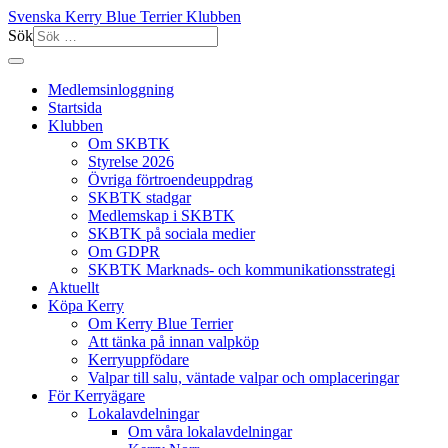
Svenska Kerry Blue Terrier Klubben
Sök
Medlemsinloggning
Startsida
Klubben
Om SKBTK
Styrelse 2026
Övriga förtroendeuppdrag
SKBTK stadgar
Medlemskap i SKBTK
SKBTK på sociala medier
Om GDPR
SKBTK Marknads- och kommunikationsstrategi
Aktuellt
Köpa Kerry
Om Kerry Blue Terrier
Att tänka på innan valpköp
Kerryuppfödare
Valpar till salu, väntade valpar och omplaceringar
För Kerryägare
Lokalavdelningar
Om våra lokalavdelningar