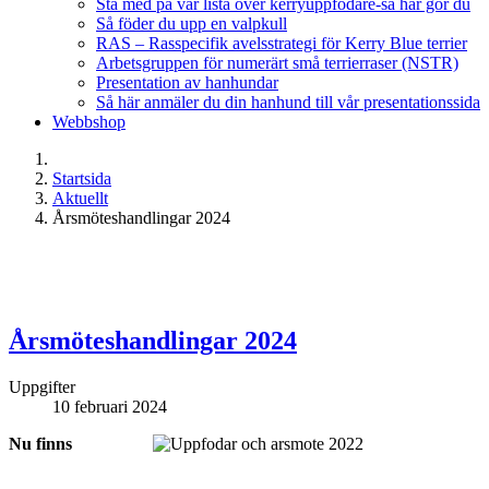
Stå med på vår lista över kerryuppfödare-så här gör du
Så föder du upp en valpkull
RAS – Rasspecifik avelsstrategi för Kerry Blue terrier
Arbetsgruppen för numerärt små terrierraser (NSTR)
Presentation av hanhundar
Så här anmäler du din hanhund till vår presentationssida
Webbshop
Startsida
Aktuellt
Årsmöteshandlingar 2024
Årsmöteshandlingar 2024
Uppgifter
10 februari 2024
Nu finns