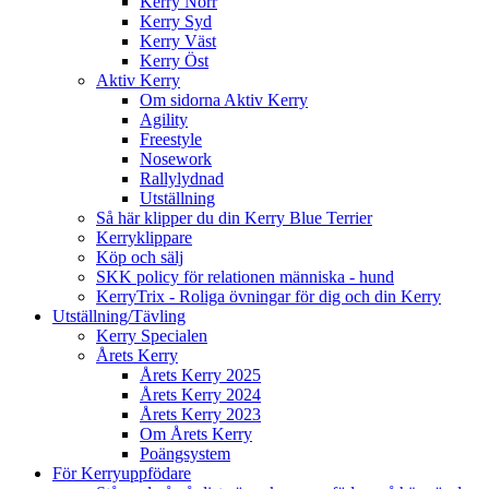
Kerry Norr
Kerry Syd
Kerry Väst
Kerry Öst
Aktiv Kerry
Om sidorna Aktiv Kerry
Agility
Freestyle
Nosework
Rallylydnad
Utställning
Så här klipper du din Kerry Blue Terrier
Kerryklippare
Köp och sälj
SKK policy för relationen människa - hund
KerryTrix - Roliga övningar för dig och din Kerry
Utställning/Tävling
Kerry Specialen
Årets Kerry
Årets Kerry 2025
Årets Kerry 2024
Årets Kerry 2023
Om Årets Kerry
Poängsystem
För Kerryuppfödare