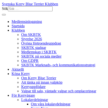
Svenska Kerry Blue Terrier Klubben
Sök
Medlemsinloggning
Startsida
Klubben
Om SKBTK
Styrelse 2026
Övriga förtroendeuppdrag
SKBTK stadgar
Medlemskap i SKBTK
SKBTK på sociala medier
Om GDPR
SKBTK Marknads- och kommunikationsstrategi
Aktuellt
Köpa Kerry
Om Kerry Blue Terrier
Att tänka på innan valpköp
Kerryuppfödare
Valpar till salu, väntade valpar och omplaceringar
För Kerryägare
Lokalavdelningar
Om våra lokalavdelningar